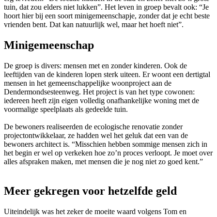
tuin, dat zou elders niet lukken”. Het leven in groep bevalt ook: “Je
hoort hier bij een soort minigemeenschapje, zonder dat je echt beste
vrienden bent. Dat kan natuurlijk wel, maar het hoeft niet”.
Minigemeenschap
De groep is divers: mensen met en zonder kinderen. Ook de
leeftijden van de kinderen lopen sterk uiteen. Er woont een dertigtal
mensen in het gemeenschappelijke woonproject aan de
Dendermondsesteenweg. Het project is van het type cowonen:
iedereen heeft zijn eigen volledig onafhankelijke woning met de
voormalige speelplaats als gedeelde tuin.
De bewoners realiseerden de ecologische renovatie zonder
projectontwikkelaar, ze hadden wel het geluk dat een van de
bewoners architect is. “Misschien hebben sommige mensen zich in
het begin er wel op verkeken hoe zo’n proces verloopt. Je moet over
alles afspraken maken, met mensen die je nog niet zo goed kent.”
Meer gekregen voor hetzelfde geld
Uiteindelijk was het zeker de moeite waard volgens Tom en