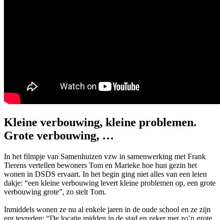
Kleine verbouwing, kleine problemen.
Grote verbouwing, …
In het filmpje van Samenhuizen vzw in samenwerking met Frank
Tierens vertellen bewoners Tom en Marieke hoe hun gezin het
wonen in DSDS ervaart. In het begin ging niet alles van een leien
dakje: “een kleine verbouwing levert kleine problemen op, een grote
verbouwing grote”, zo stelt Tom.
Inmiddels wonen ze nu al enkele jaren in de oude school en ze zijn
erg tevreden: “De locatie midden in de stad en zeker met zo’n grote