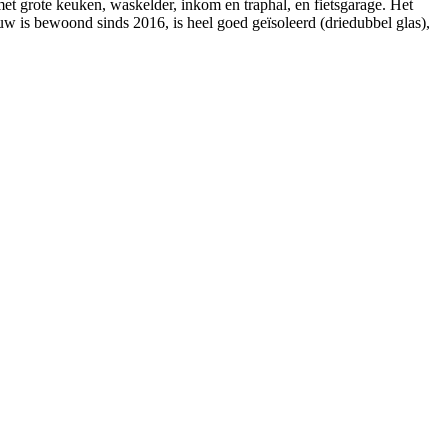
t grote keuken, waskelder, inkom en traphal, en fietsgarage. Het
uw is bewoond sinds 2016, is heel goed geïsoleerd (driedubbel glas),